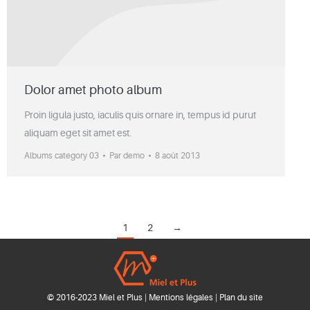
Dolor amet photo album
Proin ligula justo, iaculis quis ornare in, tempus id purut
aliquam eget sit amet est.
Albums category 03
Par
demo
8 août 2013
1
2
→
© 2016-2023 Miel et Plus |
Mentions légales
|
Plan du site