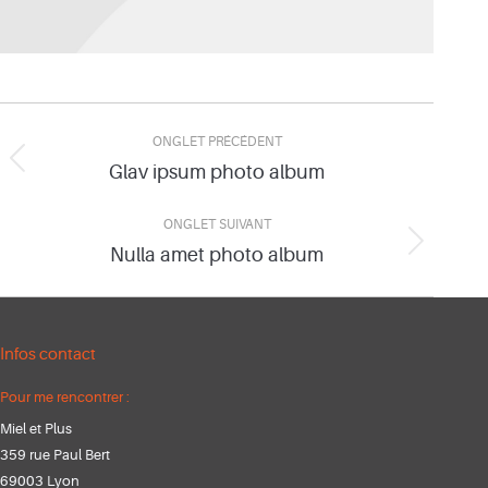
Navigation
ONGLET PRÉCÉDENT
de
Glav ipsum photo album
Onglet
précédent
commentaire
ONGLET SUIVANT
Nulla amet photo album
Onglet
suivant
Infos contact
Pour me rencontrer :
Miel et Plus
359 rue Paul Bert
69003 Lyon