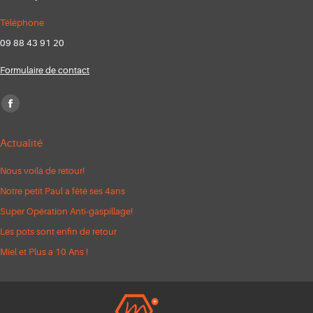
Téléphone
09 88 43 91 20
Formulaire de contact
Trouvez nous sur :
Facebook
page
Actualité
opens
in
Nous voilà de retour!
new
Notre petit Paul a fêté ses 4ans
window
Super Opération Anti-gaspillage!
Les pots sont enfin de retour
Miel et Plus a 10 Ans !