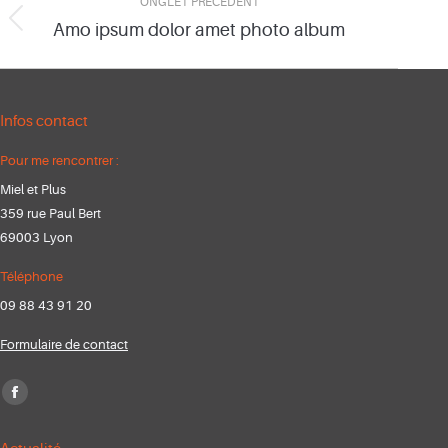
ONGLET PRÉCÉDENT
de
Amo ipsum dolor amet photo album
Onglet
précédent
commentaire
Infos contact
Pour me rencontrer :
Miel et Plus
359 rue Paul Bert
69003 Lyon
Téléphone
09 88 43 91 20
Formulaire de contact
Trouvez nous sur :
Facebook
page