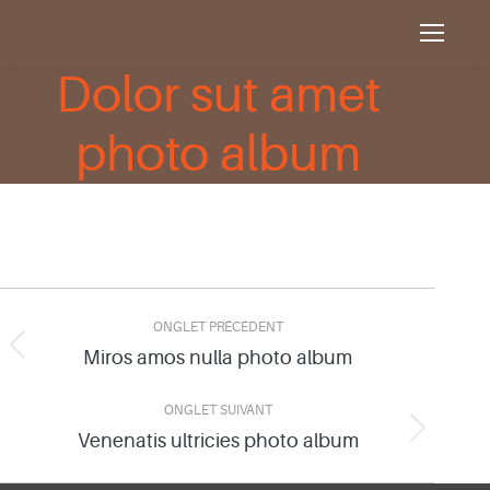
Dolor sut amet
photo album
Navigation
ONGLET PRÉCÉDENT
de
Miros amos nulla photo album
Onglet
précédent
commentaire
ONGLET SUIVANT
Venenatis ultricies photo album
Onglet
suivant