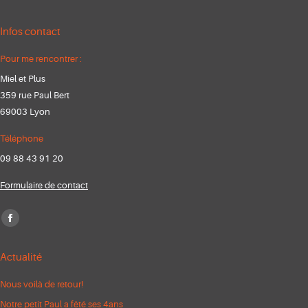
Infos contact
Pour me rencontrer :
Miel et Plus
359 rue Paul Bert
69003 Lyon
Téléphone
09 88 43 91 20
Formulaire de contact
Trouvez nous sur :
Facebook
page
Actualité
opens
in
Nous voilà de retour!
new
Notre petit Paul a fêté ses 4ans