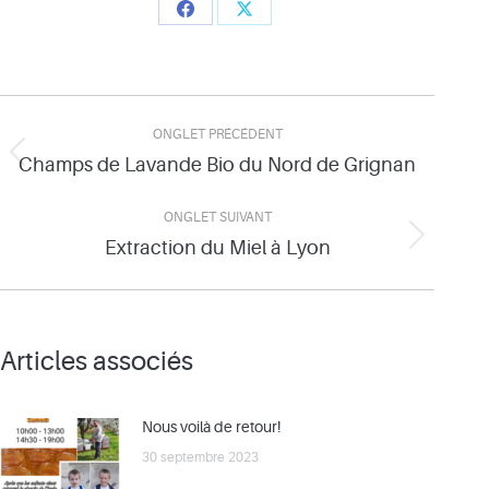
Share
Share
on
on
Facebook
X
Navigation
ONGLET PRÉCÉDENT
de
Champs de Lavande Bio du Nord de Grignan
Onglet
précédent
commentaire
ONGLET SUIVANT
Extraction du Miel à Lyon
Onglet
suivant
Articles associés
Nous voilà de retour!
30 septembre 2023