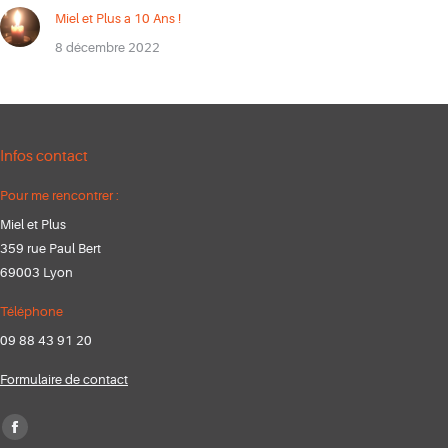
Miel et Plus a 10 Ans !
8 décembre 2022
Infos contact
Pour me rencontrer :
Miel et Plus
359 rue Paul Bert
69003 Lyon
Téléphone
09 88 43 91 20
Formulaire de contact
Trouvez nous sur :
Facebook