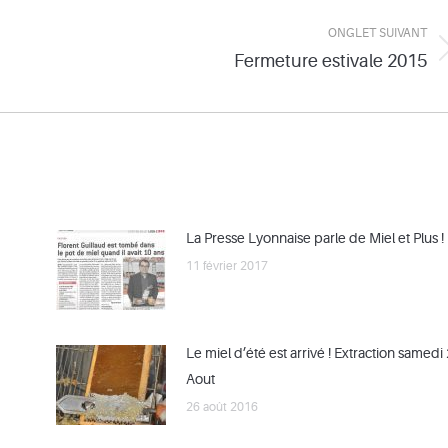
ONGLET SUIVANT
Fermeture estivale 2015
Onglet
suivant
La Presse Lyonnaise parle de Miel et Plus !
11 février 2017
Le miel d’été est arrivé ! Extraction samedi
Aout
26 août 2016