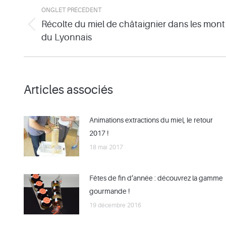
Navigation
ONGLET PRÉCÉDENT
de
Récolte du miel de châtaignier dans les mont
Onglet
du Lyonnais
commentaire
précédent
Articles associés
Animations extractions du miel, le retour
2017 !
18 mai 2017
Fêtes de fin d’année : découvrez la gamme
gourmande !
19 décembre 2016