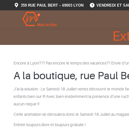
359 RUE PAUL BERT – 69003 LYON
VENDREDI ET SA
Ex
Encore à Lyon??? Pas encore le temps des vacances?? Envie d’un
A la boutique, rue Paul B
J’ai la solution : Le Samedi 18 Juillet venez découvrir le monde fas
enfants bien sur !!! Avec bien évidemment la présence d’une ruche
aucun risque !!
Cette animation se déroulera donc le Samedi 18 Juillet au magasi
Entrée toujours libre et toujours gratuite !