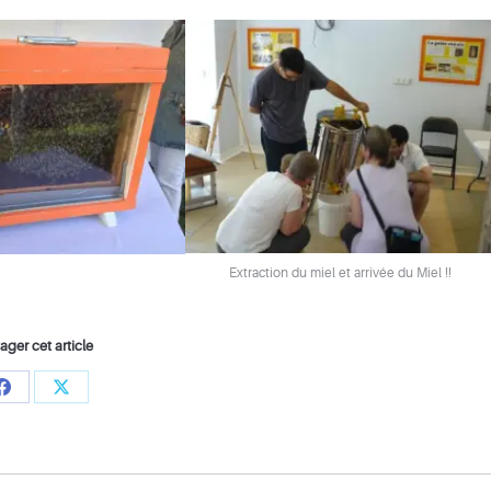
Extraction du miel et arrivée du Miel !!
ager cet article
Share
Share
on
on
Facebook
X