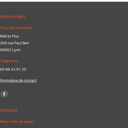
Infos contact
Pour me rencontrer :
Miel et Plus
359 rue Paul Bert
69003 Lyon
Téléphone
09 88 43 91 20
Formulaire de contact
Trouvez nous sur :
Facebook
page
Actualité
opens
in
Nous voilà de retour!
new