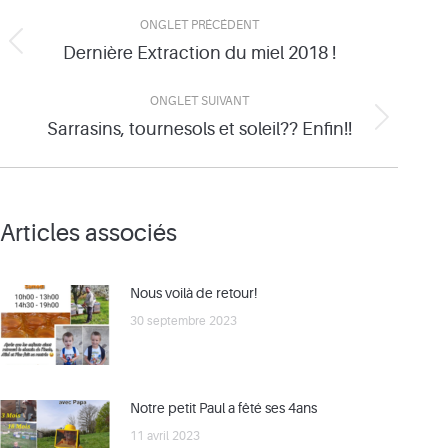
Navigation
ONGLET PRÉCÉDENT
de
Dernière Extraction du miel 2018 !
Onglet
précédent
commentaire
ONGLET SUIVANT
Sarrasins, tournesols et soleil?? Enfin!!
Onglet
suivant
Articles associés
Nous voilà de retour!
30 septembre 2023
Notre petit Paul a fêté ses 4ans
11 avril 2023