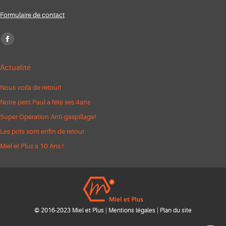
Formulaire de contact
Trouvez nous sur :
Facebook
page
Actualité
opens
in
Nous voilà de retour!
new
Notre petit Paul a fêté ses 4ans
window
Super Opération Anti-gaspillage!
Les pots sont enfin de retour
Miel et Plus a 10 Ans !
© 2016-2023 Miel et Plus |
Mentions légales
|
Plan du site