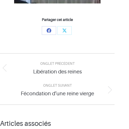
Partager cet article
Share
Share
on
on
Facebook
X
Navigation
ONGLET PRÉCÉDENT
de
Libération des reines
Onglet
précédent
commentaire
ONGLET SUIVANT
Fécondation d’une reine vierge
Onglet
suivant
Articles associés