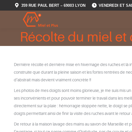
359 RUE PAUL BERT – 69003 LYON
VENDREDI ET SA
Récolte du miel et
Dernière récolte et dernière mise en hivernage des ruches et là inc
construite que durant la pleine saison et les fortes rentrées de
d’abstrait mais devient vraiment concrète !!
Les photos de mes doigts sont moins glorieuse, je me suis mis un
ses inconvénients e
t pour pouvoir terminer le travail dans les meil
directement sur la plaie : hémorragie stoppée nette, le doigt se pl
doigts permettant ainsi de finir la visite des ruches avant le retour 
De retour à la maison lavage des mains au savon de Marseille et 
l’avantage, si tout ce passe comme d’habitude, pas de croute et cic