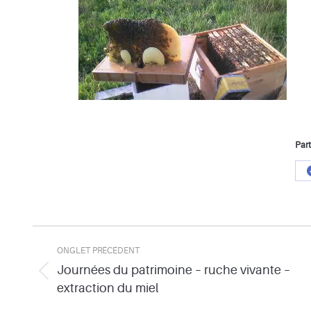
Part
Navigation
ONGLET PRÉCÉDENT
de
Journées du patrimoine – ruche vivante –
Onglet
extraction du miel
commentaire
précédent