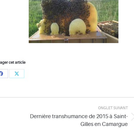
ager cet article
Share
Share
on
on
Facebook
X
ONGLET SUIVANT
Dernière transhumance de 2015 à Saint-
Onglet
Gilles en Camargue
suivant