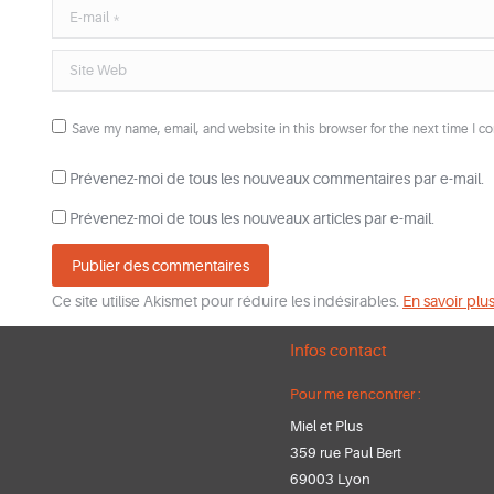
E-mail *
Site Web
Save my name, email, and website in this browser for the next time I 
Prévenez-moi de tous les nouveaux commentaires par e-mail.
Prévenez-moi de tous les nouveaux articles par e-mail.
Publier des commentaires
Ce site utilise Akismet pour réduire les indésirables.
En savoir plu
Infos contact
Pour me rencontrer :
Miel et Plus
359 rue Paul Bert
69003 Lyon