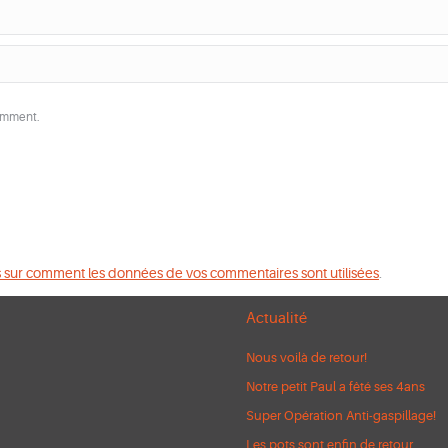
comment.
s sur comment les données de vos commentaires sont utilisées
.
Actualité
Nous voilà de retour!
Notre petit Paul a fêté ses 4ans
Super Opération Anti-gaspillage!
Les pots sont enfin de retour