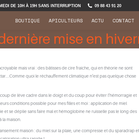
MEDI DE 10H À 19H SANS INTERRUPTION
09 88 43 91 20
BOUTIQUE
APICULTEURS
ACTU
CONTACT
 dernière mise en hive
royable mais vrai : des bâtisses de cire fraiche, qui en théorie ne sont
 nectar….Comme quoi le réchauffement climatique n’est pas quelque chose
 coup de lève cadre dans le doigt et du coup pour éviter l’hémorragie et
leurs conditions possible pour mes filles et moi : application de miel
ie et se déplie sans faire mal et hémoglobine ne ruisselle pas le long des
à la maison.
pansement maison : du miel sur la plaie, une compresse et du sparadrap e
atrisation ultra rapide !